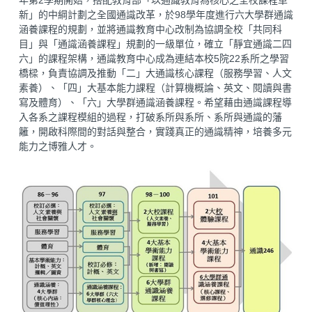
年第2學期開始，搭配教育部「以通識教育為核心之全校課程革
新」的中綱計劃之全國通識改革，於98學年度進行六大學群通識
涵養課程的規劃，並將通識教育中心改制為協調全校「共同科
目」與「通識涵養課程」規劃的一級單位，確立「靜宜通識二四
六」的課程架構，通識教育中心成為連結本校5院22系所之學習
橋樑，負責協調及推動「二」大通識核心課程（服務學習、人文
素養）、「四」大基本能力課程（計算機概論、英文、閱讀與書
寫及體育）、「六」大學群通識涵養課程。希望藉由通識課程導
入各系之課程模組的過程，打破系所與系所、系所與通識的藩
籬，開啟科際間的對話與整合，實踐真正的通識精神，培養多元
能力之博雅人才。