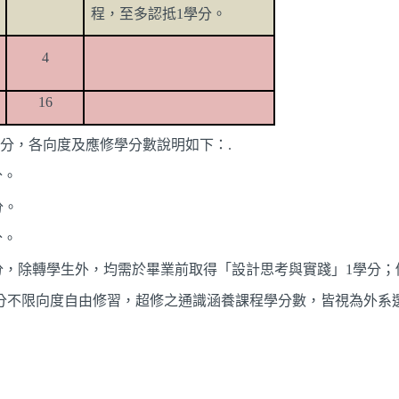
程，至多認抵
1
學分。
4
16
學分，各向度及應修學分數說明如下：
.
分。
分。
分。
分，除轉學生外，均需於畢業前取得「設計思考與實踐」
1
學分；
分不限向度自由修習，超修之通識涵養課程學分數，皆視為外系