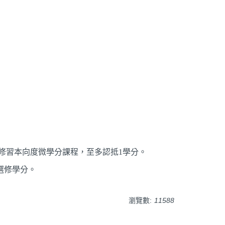
修習本向度微學分課程，至多認抵
1
學分。
選修學分。
瀏覽數:
11588