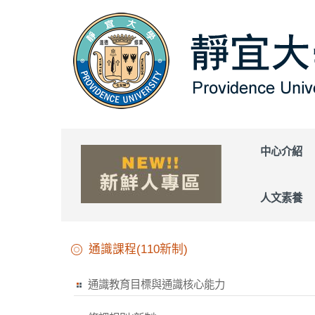
跳
到
主
要
內
容
區
中心介紹
人文素養
通識課程(110新制)
通識教育目標與通識核心能力