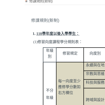
修課規則(新制)
修課規則(新制)
1.
110
學年度以後入學學生：
(1)
修習向度課程學分規則表：
年級
修習規定
向度別
別
永續與在地
宗教與思維
每一向度至少
科技與服務
應修學分數如
不分
右方欄位
年級
跨域與設計