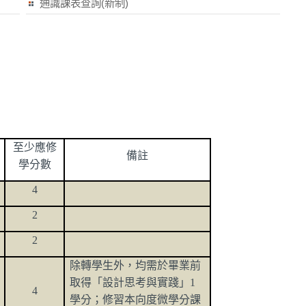
通識課表查詢(新制)
至少應修
備註
學分數
4
2
2
除轉學生外，均需於畢業前
取得「設計思考與實踐」
1
4
學分；修習本向度微學分課