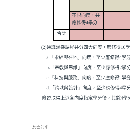
不限向度，共
應修得
4
學分
合計
(2)
通識涵養課程共分四大向度，應修得
16
a.
「永續與在地」向度，至少應修得
4
學
b.
「宗教與思維」向度，至少應修得
2
學
c.
「科技與服務」向度，至少應修得
2
學
d.
「跨域與設計」向度，至少應修得
4
學
修習取得上述各向度指定學分後，其餘
4
學
友善列印