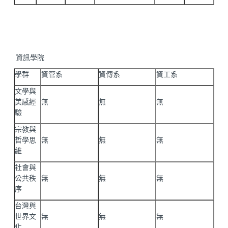
資訊學院
學群
資管系
資傳系
資工系
文學與
美感經
無
無
無
驗
宗教與
哲學思
無
無
無
維
社會與
公共秩
無
無
無
序
台灣與
世界文
無
無
無
化