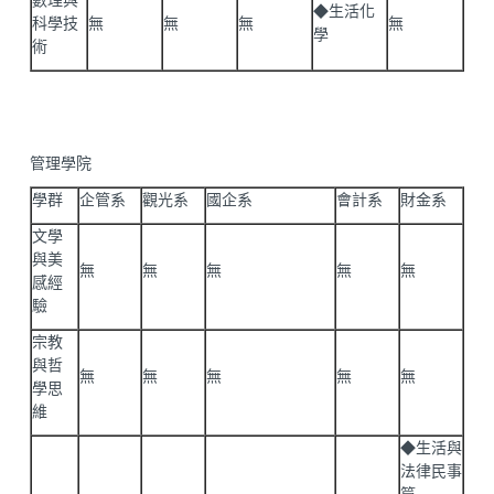
數理與
◆生活化
科學技
無
無
無
無
學
術
管理學院
學群
企管系
觀光系
國企系
會計系
財金系
文學
與美
無
無
無
無
無
感經
驗
宗教
與哲
無
無
無
無
無
學思
維
◆生活與
法律民事