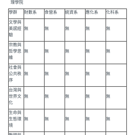
理學院
學群
財數系
食營系
統資系
應化系
化科系
文學與
美感經
無
無
無
無
無
驗
宗教與
哲學思
無
無
無
無
無
維
社會與
公共秩
無
無
無
無
無
序
台灣與
世界文
無
無
無
無
無
化
生命與
生態環
無
無
無
無
無
境