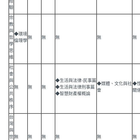
經
驗
宗
教
與
◆環境
哲
無
無
無
無
無
倫理學
學
思
維
社
會
與
◆生活與法律-民事篇
◆媒體、文化與社
◆
公
無
無
無
◆生活與法律刑事篇
會
關
共
◆智慧財產權概論
秩
序
台
灣
與
世
無
無
無
無
無
無