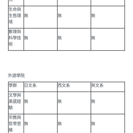
生命與
生態環
無
無
無
境
數理與
科學技
無
無
無
術
外語學院
學群
日文系
西文系
英文系
文學與
美感經
無
無
無
驗
宗教與
哲學思
無
無
無
維