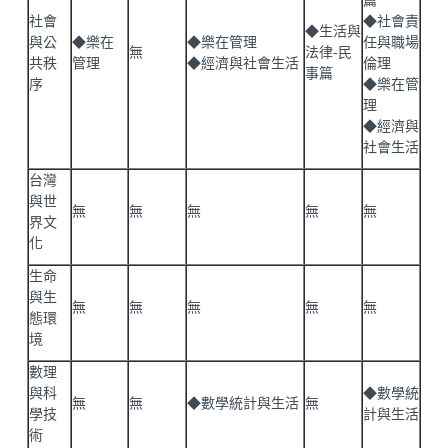
篇
社會
◆社會責
◆生活與
與公
◆樂在
◆樂在管理
任與職場
無
法律-民
共秩
管理
◆經濟與社會生活
倫理
事篇
序
◆樂在管
理
◆經濟與
社會生活
台灣
與世
無
無
無
無
無
界文
化
生命
與生
無
無
無
無
無
態環
境
數理
與科
◆數學統
無
無
◆數學統計與生活
無
學技
計與生活
術