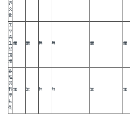
界
文
化
生
命
與
生
無
無
無
無
無
無
態
環
境
數
理
與
科
無
無
無
無
無
無
學
技
術