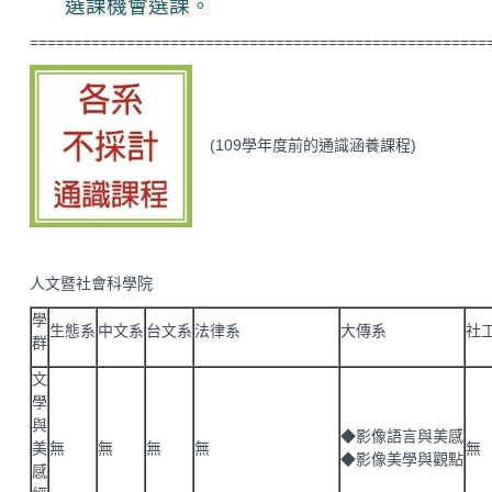
選課機會選課。
====================================================
(109學年度前的通識涵養課程)
人文暨社會科學院
學
生態系
中文系
台文系
法律系
大傳系
社
群
文
學
與
◆影像語言與美感
美
無
無
無
無
無
◆影像美學與觀點
感