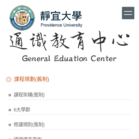
跳
到
主
要
內
容
區
課程規劃(舊制)
課程架構(舊制)
6大學群
修課規則(舊制)