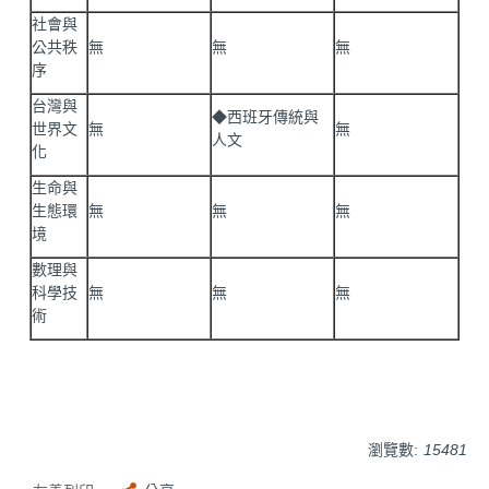
社會與
公共秩
無
無
無
序
台灣與
◆西班牙傳統與
世界文
無
無
人文
化
生命與
生態環
無
無
無
境
數理與
科學技
無
無
無
術
瀏覽數:
15481