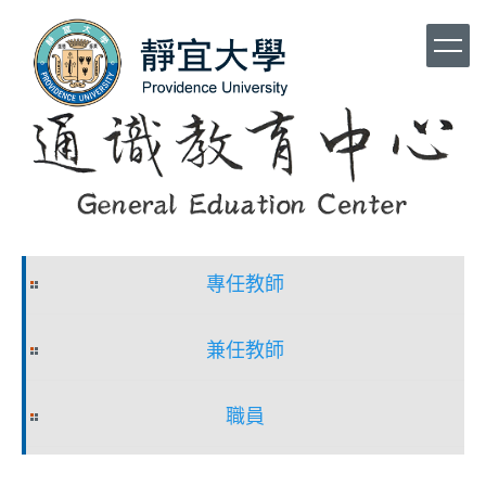
跳
到
主
要
內
容
區
專任教師
兼任教師
職員