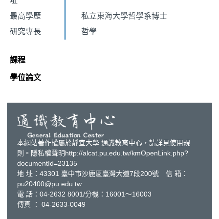
址
最高學歷
私立東海大學哲學系博士
研究專長
哲學
課程
學位論文
本網站著作權屬於靜宜大學 通識教育中心，請詳見使用規
則。隱私權聲明http://alcat.pu.edu.tw/kmOpenLink.php?
documentId=23135
地 址：43301 臺中市沙鹿區臺灣大道7段200號 信 箱：
pu20400@pu.edu.tw
電 話：04-2632 8001/分機：16001～16003
傳真 ： 04-2633-0049