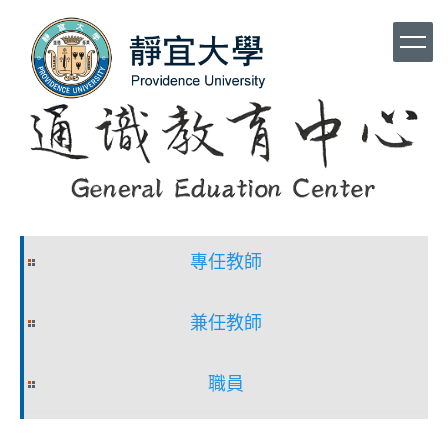
跳
到
主
要
內
容
區
專任教師
兼任教師
職員