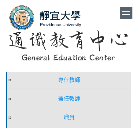
跳
到
主
要
內
容
區
專任教師
兼任教師
職員