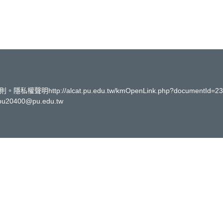
://alcat.pu.edu.tw/kmOpenLink.php?documentId=23
400@pu.edu.tw