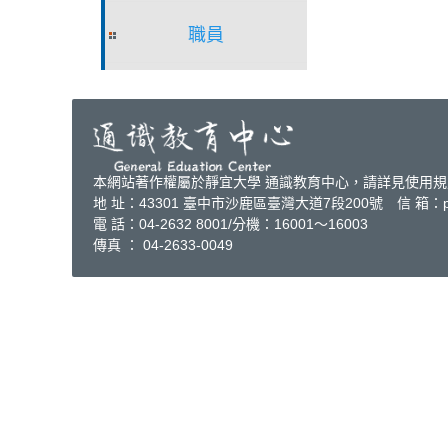
職員
本網站著作權屬於靜宜大學 通識教育中心，請詳見使用規則。隱私權聲明http
地 址：43301 臺中市沙鹿區臺灣大道7段200號 信 箱：pu20
電 話：04-2632 8001/分機：16001～16003
傳真 ： 04-2633-0049