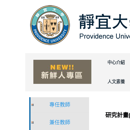
跳
到
主
要
內
容
區
中心介紹
人文素養
專任教師
研究計畫
兼任教師