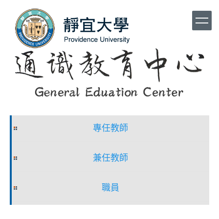
跳
到
主
要
內
容
區
專任教師
兼任教師
職員